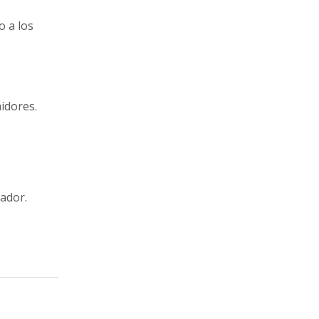
o a los
idores.
ador.