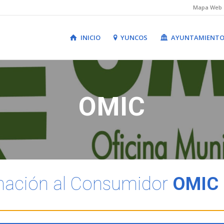
Mapa Web
INICIO
YUNCOS
AYUNTAMIENT
OMIC
rmación al Consumidor
OMIC