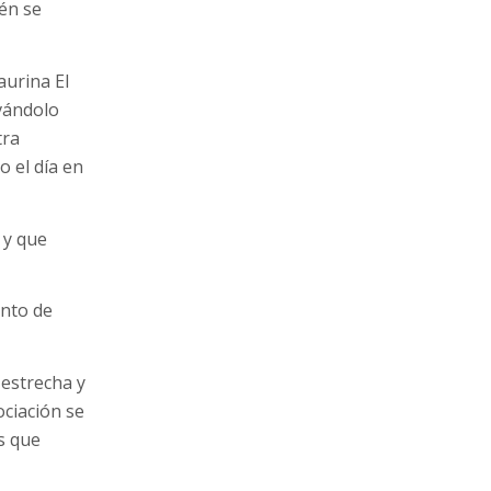
én se
aurina El
evándolo
tra
o el día en
 y que
ento de
 estrecha y
ociación se
s que