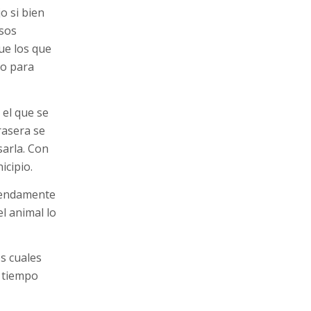
o si bien
esos
ue los que
ro para
 el que se
rasera se
sarla. Con
icipio.
emendamente
el animal lo
s cuales
l tiempo