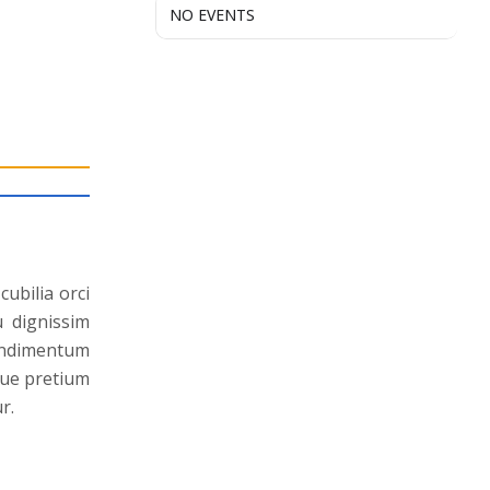
NO EVENTS
cubilia orci
u dignissim
condimentum
eque pretium
r.