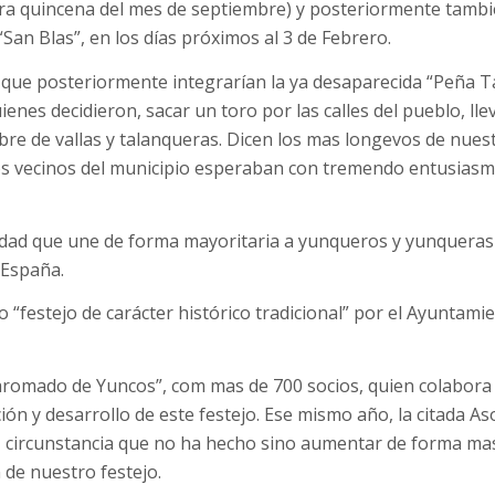
era quincena del mes de septiembre) y posteriormente tambi
“San Blas”, en los días próximos al 3 de Febrero.
d, que posteriormente integrarían la ya desaparecida “Peña T
enes decidieron, sacar un toro por las calles del pueblo, ll
ibre de vallas y talanqueras. Dicen los mas longevos de nues
los vecinos del municipio esperaban con tremendo entusiasm
tidad que une de forma mayoritaria a yunqueros y yunqueras
 España.
festejo de carácter histórico tradicional” por el Ayuntami
aromado de Yuncos”, com mas de 700 socios, quien colabora
n y desarrollo de este festejo. Ese mismo año, la citada As
a, circunstancia que no ha hecho sino aumentar de forma ma
 de nuestro festejo.