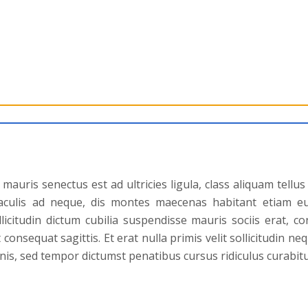
auris senectus est ad ultricies ligula, class aliquam tellus 
iaculis ad neque, dis montes maecenas habitant etiam e
llicitudin dictum cubilia suspendisse mauris sociis erat, 
 consequat sagittis. Et erat nulla primis velit sollicitudin n
is, sed tempor dictumst penatibus cursus ridiculus curabitu