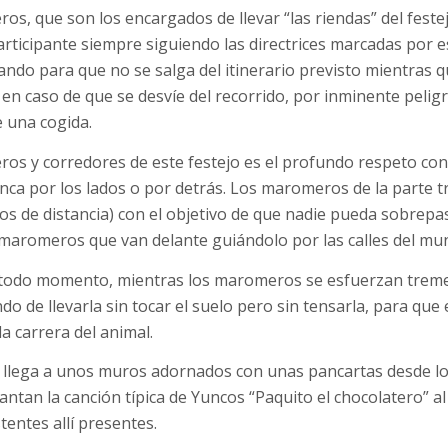
os, que son los encargados de llevar “las riendas” del festej
articipante siempre siguiendo las directrices marcadas por 
ando para que no se salga del itinerario previsto mientras q
 en caso de que se desvíe del recorrido, por inminente pelig
 una cogida.
s y corredores de este festejo es el profundo respeto con
nunca por los lados o por detrás. Los maromeros de la parte t
s de distancia) con el objetivo de que nadie pueda sobrepa
os maromeros que van delante guiándolo por las calles del mun
 en todo momento, mientras los maromeros se esfuerzan tr
o de llevarla sin tocar el suelo pero sin tensarla, para que 
 carrera del animal.
llega a unos muros adornados con unas pancartas desde lo
cantan la canción típica de Yuncos “Paquito el chocolatero” a
tentes allí presentes.