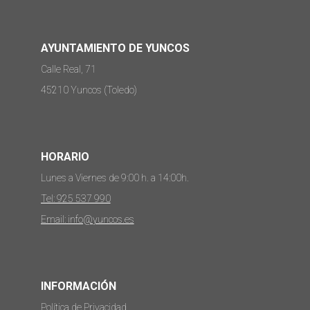
AYUNTAMIENTO DE YUNCOS
Calle Real, 71
45210 Yuncos (Toledo)
HORARIO
Lunes a Viernes de 9:00 h. a 14:00h.
Tel: 925 537 990
Email: info@yuncos.es
INFORMACIÓN
Política de Privacidad