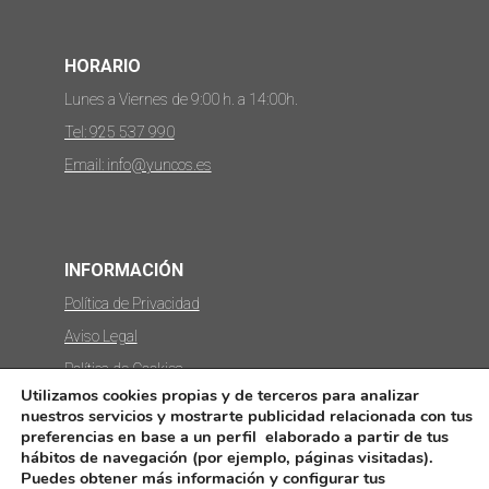
HORARIO
Lunes a Viernes de 9:00 h. a 14:00h.
Tel: 925 537 990
Email: info@yuncos.es
INFORMACIÓN
Política de Privacidad
Aviso Legal
Política de Cookies
Utilizamos cookies propias y de terceros para analizar
Protección de datos
nuestros servicios y mostrarte publicidad relacionada con tus
preferencias en base a un perfil elaborado a partir de tus
hábitos de navegación (por ejemplo, páginas visitadas).
Puedes obtener más información y configurar tus