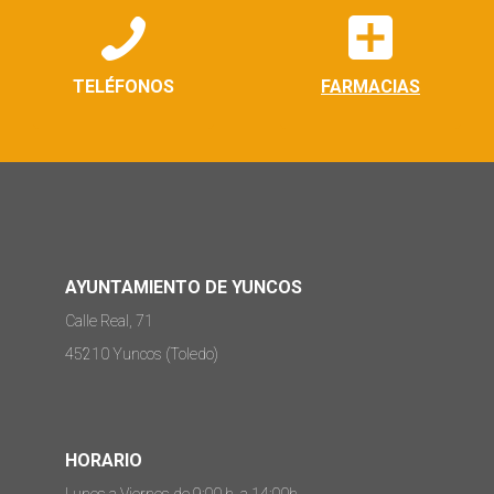
TELÉFONOS
FARMACIAS
AYUNTAMIENTO DE YUNCOS
Calle Real, 71
45210 Yuncos (Toledo)
HORARIO
Lunes a Viernes de 9:00 h. a 14:00h.