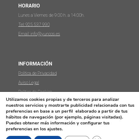
HORARIO
Lunes a Viernes de 9:00 h. a 14:00h.
Tel: 925 537 990
Email: info@yuncos.es
INFORMACIÓN
Política de Privacidad
Aviso Legal
Política de Cookies
Utilizamos cookies propias y de terceros para analizar
Protección de datos
nuestros servicios y mostrarte publicidad relacionada con tus
preferencias en base a un perfil elaborado a partir de tus
hábitos de navegación (por ejemplo, páginas visitadas).
Puedes obtener más información y configurar tus
preferencias en los ajustes.
© Copyright 2022 - Ayuntamiento de Yuncos