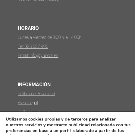
HORARIO
Lunes a Viernes de 9:00 h. a 14:00h.
Tel: 925 537 990
Email: info@yuncos.es
INFORMACIÓN
Política de Privacidad
Aviso Legal
Política de Cookies
Utilizamos cookies propias y de terceros para analizar
Protección de datos
nuestros servicios y mostrarte publicidad relacionada con tus
preferencias en base a un perfil elaborado a partir de tus