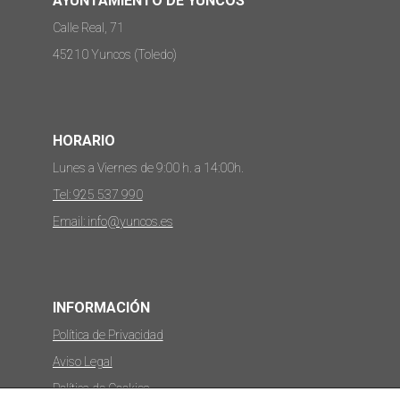
AYUNTAMIENTO DE YUNCOS
Calle Real, 71
45210 Yuncos (Toledo)
HORARIO
Lunes a Viernes de 9:00 h. a 14:00h.
Tel: 925 537 990
Email: info@yuncos.es
INFORMACIÓN
Política de Privacidad
Aviso Legal
Política de Cookies