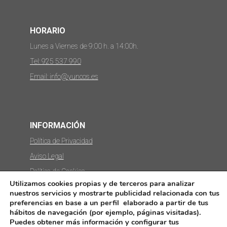
HORARIO
Lunes a Viernes de 9:00 h. a 14:00h.
Tel: 925 537 990
Email: info@yuncos.es
INFORMACIÓN
Política de Privacidad
Aviso Legal
Política de Cookies
Utilizamos cookies propias y de terceros para analizar
Protección de datos
nuestros servicios y mostrarte publicidad relacionada con tus
preferencias en base a un perfil elaborado a partir de tus
hábitos de navegación (por ejemplo, páginas visitadas).
Puedes obtener más información y configurar tus