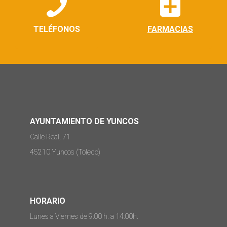
TELÉFONOS
FARMACIAS
AYUNTAMIENTO DE YUNCOS
Calle Real, 71
45210 Yuncos (Toledo)
HORARIO
Lunes a Viernes de 9:00 h. a 14:00h.