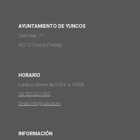
AYUNTAMIENTO DE YUNCOS
Calle Real, 71
45210 Yuncos (Toledo)
HORARIO
Lunes a Viernes de 9:00 h. a 14:00h.
Tel: 925 537 990
Email: info@yuncos.es
INFORMACIÓN